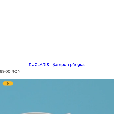
RUCLARIS - Șampon păr gras
P
99,00 RON
r
e
↻
ț
s
t
a
n
d