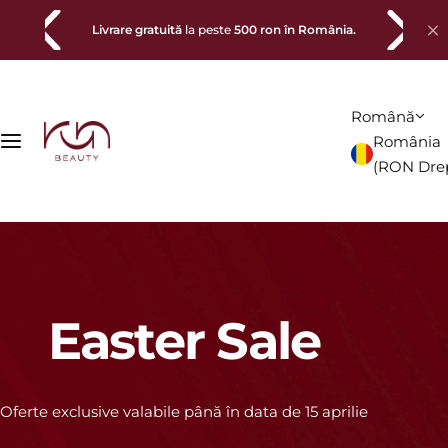
S
Abonează-te la newsletter
și primești
-10%
la
prima
a
comandă
.
r
i
l
Română
a
România
c
(
RON
Dre
o
n
ț
i
n
u
Easter Sale
t
Oferte exclusive valabile până în data de 15 aprilie