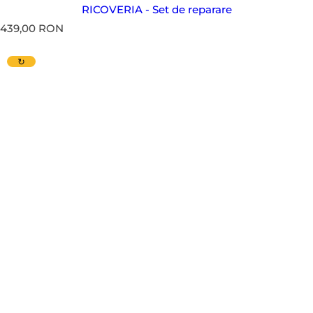
RICOVERIA
- Set de reparare
P
439,00 RON
r
e
↻
ț
s
t
a
n
d
a
r
d