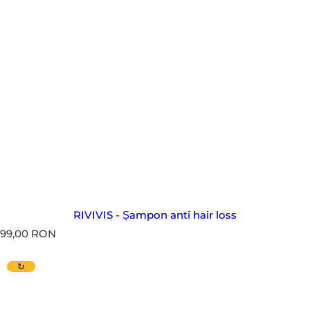
RIVIVIS - Șampon
anti hair loss
P
99,00 RON
r
e
↻
ț
s
t