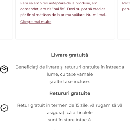
Recomand! Se vede diferența după prima utilizare,
Sunt
 ca
părul arătând mult mai sănătos.
păr!
ai
spun
e,
util
Cite
hidr
dife
Reco
celo
Livrare gratuită
sigu
Beneficiați de livrare și retururi gratuite în întreaga
lume, cu taxe vamale
și alte taxe incluse.
Retururi gratuite
Retur gratuit în termen de 15 zile, vă rugăm să vă
asigurați că articolele
sunt în stare intactă.