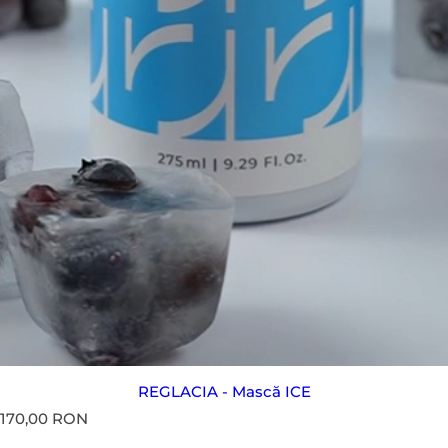
REGLACIA - Mască ICE
P
170,00 RON
r