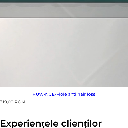
RUVANCE
-
Fiole
anti hair loss
P
319,00 RON
r
e
ț
Experiențele clienților
s