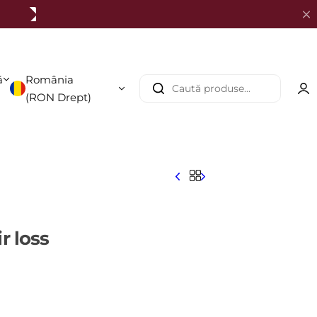
ă
România
C
(
RON
Drept)
a
u
t
ă
p
r
o
d
ir loss
u
s
e
.
.