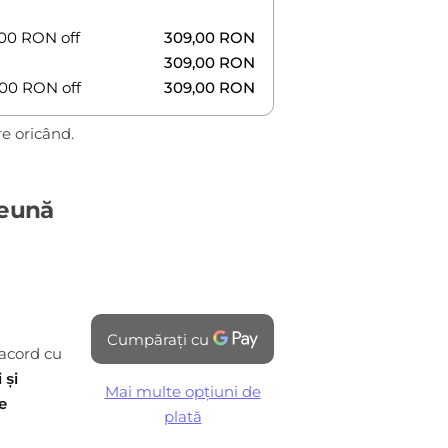
,00
RON
off
309,00
RON
309,00
RON
,00
RON
off
309,00
RON
e oricând.
reună
acord cu
 și
Mai multe opțiuni de
e
plată