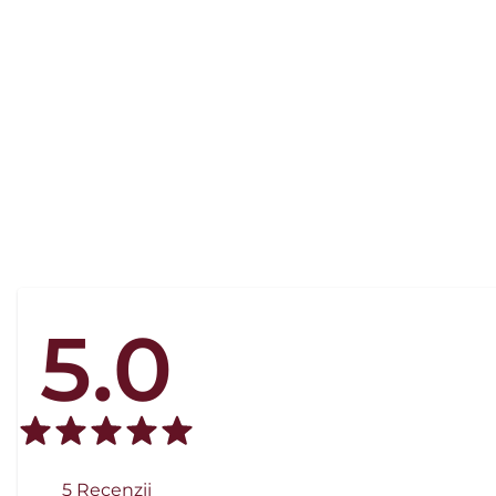
5.0
5
Recenzii