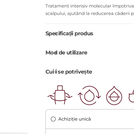
r
Tratament intensiv molecular împotriva c
scalpului, ajutând la reducerea căderii pă
e
ț
Specificații produs
s
Mod de utilizare
t
a
Cui i se potrivește
n
d
a
Achiziție unică
r