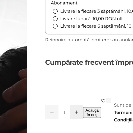
d
Abonament
Livrare la fiecare 3 săptămâni, 10
Livrare lunară, 10,00
RON
off
Livrare la fiecare 6 săptămâni, 10
Reînnoire automată, omitere sau anular
Cumpărate frecvent împ
Sunt de 
C
Adaugă
Termenii
M
M
C
în coș
a
i
ă
Condițiil
a
n
c
r
ș
e
n
t
o
ș