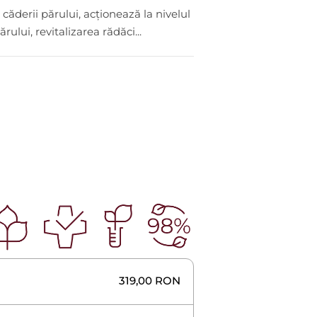
.
ăderii părului, acționează la nivelul
rului, revitalizarea rădăci...
319,00
RON