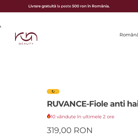
Livrare gratuită
la peste
500 ron în România.
A
Român
↻
RUVANCE
-
Fiole
anti ha
10 vândute în ultimele 2 ore
P
319,00 RON