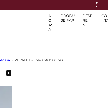
S
a
r
A
PRODU
DESP
CO
C
SE PĂR
RE
NT
i
AS
NOI
CT
l
Ă
a
c
o
n
ț
Acasă
RUVANCE
-
Fiole
anti hair loss
i
n
u
t