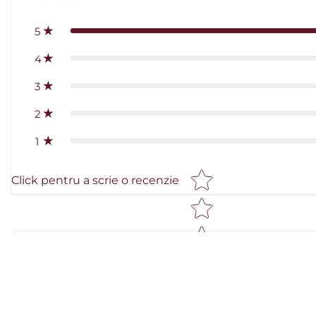
5
4
3
2
1
Clasificare prin stele
Click pentru a scrie o recenzie