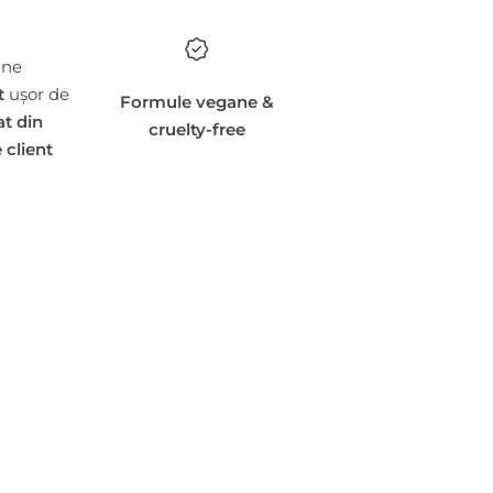
une
t
ușor de
Formule vegane &
at din
cruelty-free
 client