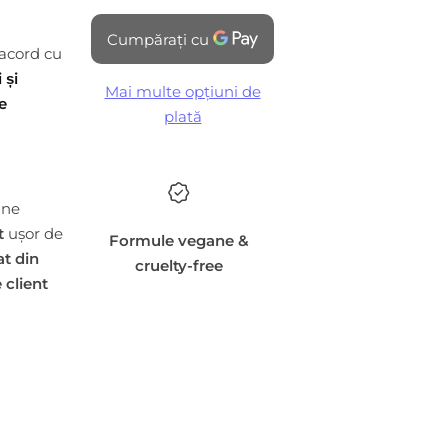
acord cu
 și
Mai multe opțiuni de
e
plată
une
t
ușor de
Formule vegane &
at din
cruelty-free
 client