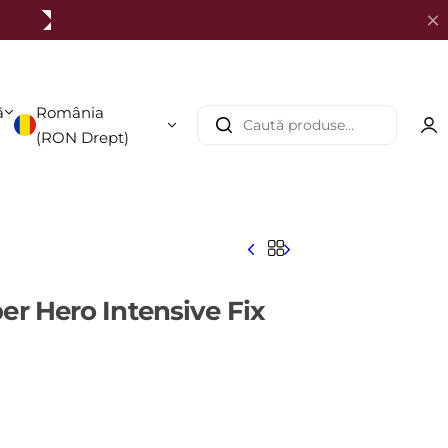
ă
România
C
(
RON
Drept)
a
u
t
ă
p
r
o
er Hero Intensive Fix
d
u
s
e
.
.