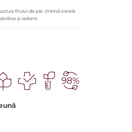
.
ctura firului de păr, țintind zonele
ănătos și radiant.
reună