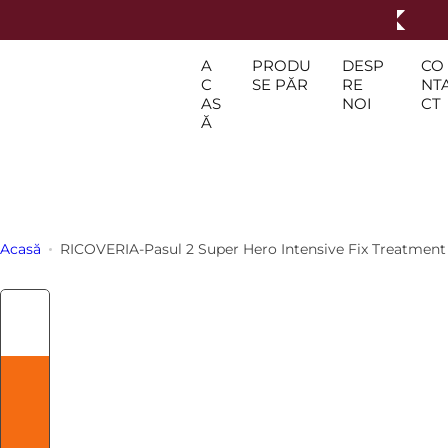
S
a
r
A
PRODU
DESP
CO
C
SE PĂR
RE
NT
i
AS
NOI
CT
l
Ă
a
c
o
n
ț
Acasă
RICOVERIA
-
Pasul 2 Super Hero Intensive Fix Treatment
i
n
u
t