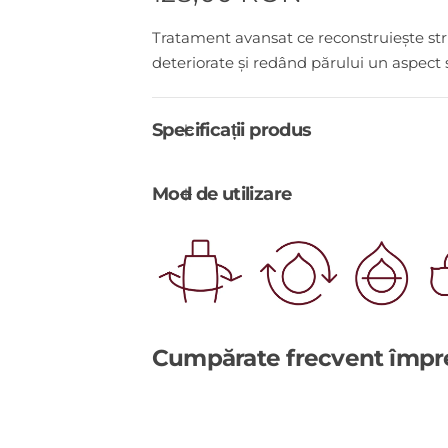
r
Tratament avansat ce reconstruiește stru
deteriorate și redând părului un aspect s
e
ț
Specificații produs
s
Mod de utilizare
t
a
n
d
Cumpărate frecvent împ
a
r