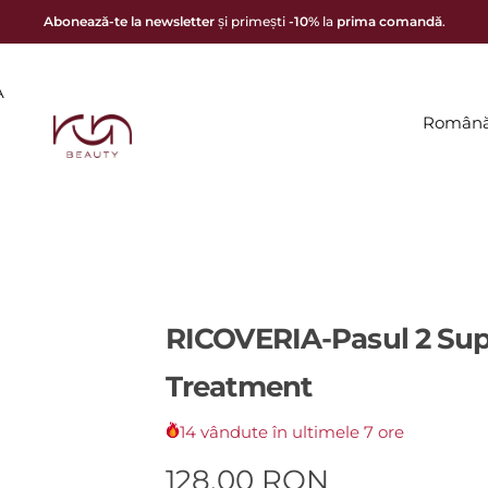
Abonează-te la newsletter
și primești
-10%
la
prima comandă
.
A
Român
RICOVERIA
-
Pasul 2 Sup
Treatment
14 vândute în ultimele 7 ore
P
128,00 RON