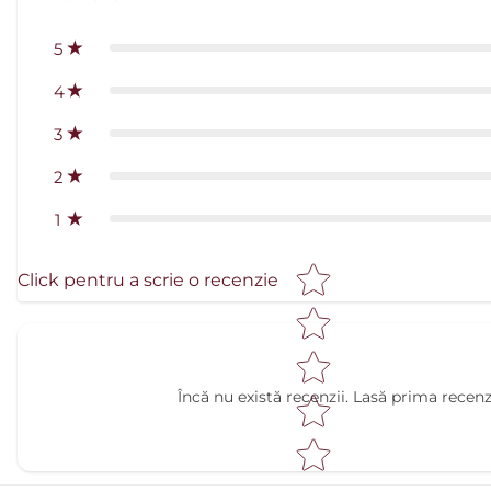
5
4
3
2
1
Clasificare prin stele
Click pentru a scrie o recenzie
Încă nu există recenzii. Lasă prima recenz